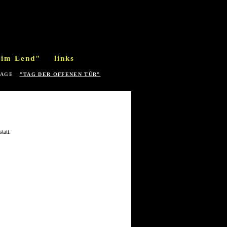
 im Lend"
links
LAGE
"TAG DER OFFENEN TÜR"
tatt.