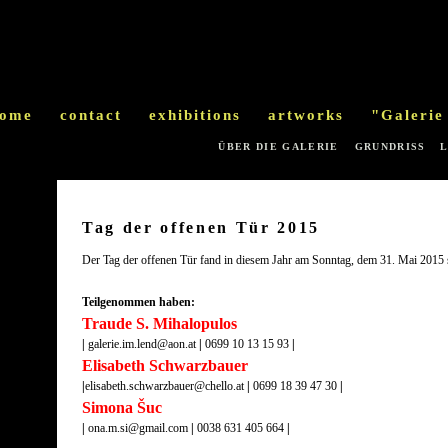
ome
contact
exhibitions
artworks
"Galerie
ÜBER DIE GALERIE
GRUNDRISS
Tag der offenen Tür 2015
Der Tag der offenen Tür fand in diesem Jahr am Sonntag, dem 31. Mai 2015 s
Teilgenommen haben:
Traude S. Mihalopulos
|
galerie.im.lend@aon.at
|
0699 10 13 15 93
|
Elisabeth Schwarzbauer
|
elisabeth.schwarzbauer@chello.at
|
0699 18 39 47 30
|
Simona Šuc
|
ona.m.si@gmail.com
|
0038 631 405 664
|